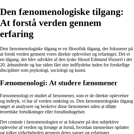
Den fænomenologiske tilgang:
At forstå verden gennem
erfaring
Den fænomenologiske tilgang er en filosofisk tilgang, der fokuserer på
at forstå verden gennem vores direkte oplevelser og erfaringer. Det er
en tilgang, der blev udviklet af den tyske filosof Edmund Husserl i det
20. århundrede og har siden fået stor indflydelse inden for forskellige
discipliner som psykologi, sociologi og kunst.
Fænomenologi: At studere fænomener
Fænomenologi er studiet af fænomener, som er de direkte oplevelser
og indtryk, vi har af verden omkring os. Den fænomenologiske tilgang
søger at analysere og beskrive disse fænomener uden at tilføje
teoretiske fortolkninger eller forudindtagelser.
Det centrale i fænomenologien er at fokusere på den subjektive
oplevelse af verden og forsøge at forstå, hvordan mennesker opfatter
og tolker virkeligheden gennem deres sanser og erfaringer.