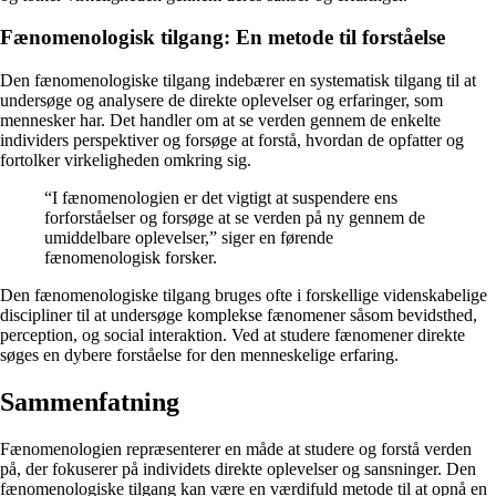
Fænomenologisk tilgang: En metode til forståelse
Den fænomenologiske tilgang indebærer en systematisk tilgang til at
undersøge og analysere de direkte oplevelser og erfaringer, som
mennesker har. Det handler om at se verden gennem de enkelte
individers perspektiver og forsøge at forstå, hvordan de opfatter og
fortolker virkeligheden omkring sig.
“I fænomenologien er det vigtigt at suspendere ens
forforståelser og forsøge at se verden på ny gennem de
umiddelbare oplevelser,” siger en førende
fænomenologisk forsker.
Den fænomenologiske tilgang bruges ofte i forskellige videnskabelige
discipliner til at undersøge komplekse fænomener såsom bevidsthed,
perception, og social interaktion. Ved at studere fænomener direkte
søges en dybere forståelse for den menneskelige erfaring.
Sammenfatning
Fænomenologien repræsenterer en måde at studere og forstå verden
på, der fokuserer på individets direkte oplevelser og sansninger. Den
fænomenologiske tilgang kan være en værdifuld metode til at opnå en