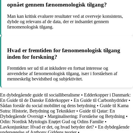
opnået gennem fænomenologisk tilgang?
Man kan kritisk evaluere resultater ved at overveje konsistens,
dybde og relevans af de data, der er indsamlet gennem
fænomenologisk tilgang.
Hvad er fremtiden for fænomenologisk tilgang
inden for forskning?
Fremtiden ser ud til at inkludere en fortsat interesse og
anvendelse af fænomenologisk tilgang, især i forståelsen af
menneskelig bevidsthed og subjektivitet.
En dybdegående guide til socialliberalisme
•
Edderkopper i Danmark:
En Guide til de Danske Edderkopper
•
En Guide til Carbonhydrider
•
Sådan forstår du social mobilitet og dens betydning
•
Guide til Kama
Sutra: Historie, Betydning og Teknikker
•
Guide til Qatar: En
Dybdegående Oversigt
•
Marginalisering: Forståelse og Betydning
•
Odin: Nordisk Mytologis Enøjet Gud og Odins Familie
•
Lavkonjunktur: Hvad er det, og hvad betyder det?
•
En dybdegående
undersøgelse af Anthony Giddens teorier
•