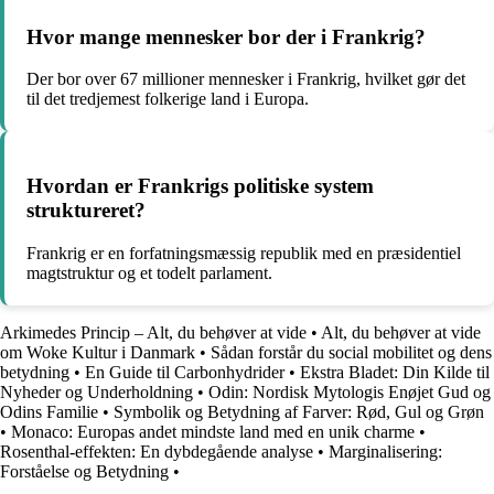
Hvor mange mennesker bor der i Frankrig?
Der bor over 67 millioner mennesker i Frankrig, hvilket gør det
til det tredjemest folkerige land i Europa.
Hvordan er Frankrigs politiske system
struktureret?
Frankrig er en forfatningsmæssig republik med en præsidentiel
magtstruktur og et todelt parlament.
Arkimedes Princip – Alt, du behøver at vide
•
Alt, du behøver at vide
om Woke Kultur i Danmark
•
Sådan forstår du social mobilitet og dens
betydning
•
En Guide til Carbonhydrider
•
Ekstra Bladet: Din Kilde til
Nyheder og Underholdning
•
Odin: Nordisk Mytologis Enøjet Gud og
Odins Familie
•
Symbolik og Betydning af Farver: Rød, Gul og Grøn
•
Monaco: Europas andet mindste land med en unik charme
•
Rosenthal-effekten: En dybdegående analyse
•
Marginalisering:
Forståelse og Betydning
•