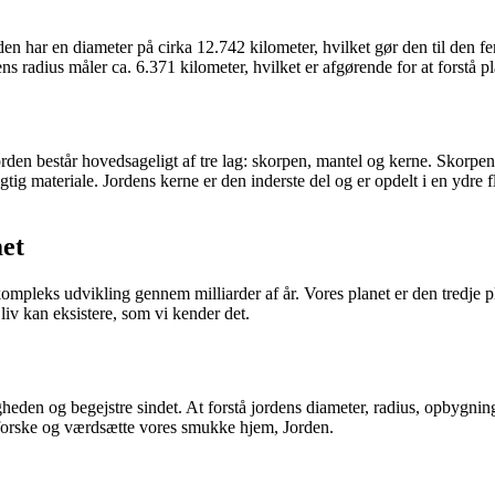
har en diameter på cirka 12.742 kilometer, hvilket gør den til den femt
ens radius måler ca. 6.371 kilometer, hvilket er afgørende for at forstå pl
en består hovedsageligt af tre lag: skorpen, mantel og kerne. Skorpenen
tig materiale. Jordens kerne er den inderste del og er opdelt i en ydre f
met
mpleks udvikling gennem milliarder af år. Vores planet er den tredje p
liv kan eksistere, som vi kender det.
den og begejstre sindet. At forstå jordens diameter, radius, opbygning 
udforske og værdsætte vores smukke hjem, Jorden.