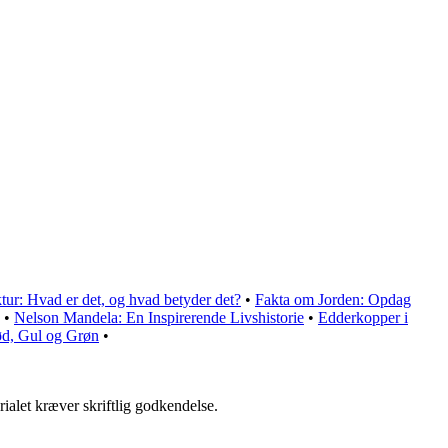
ur: Hvad er det, og hvad betyder det?
•
Fakta om Jorden: Opdag
•
Nelson Mandela: En Inspirerende Livshistorie
•
Edderkopper i
ød, Gul og Grøn
•
ialet kræver skriftlig godkendelse.