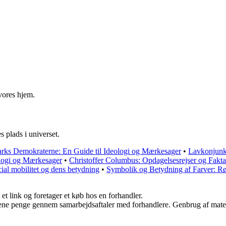
 vores hjem.
 plads i universet.
ks Demokraterne: En Guide til Ideologi og Mærkesager
•
Lavkonjunkt
logi og Mærkesager
•
Christoffer Columbus: Opdagelsesrejser og Fakta
cial mobilitet og dens betydning
•
Symbolik og Betydning af Farver: R
 et link og foretager et køb hos en forhandler.
tjene penge gennem samarbejdsaftaler med forhandlere. Genbrug af mater