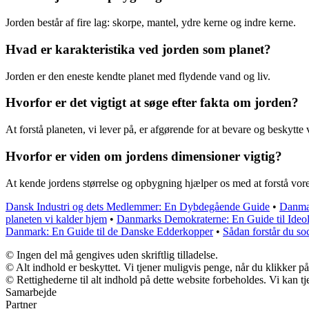
Jorden består af fire lag: skorpe, mantel, ydre kerne og indre kerne.
Hvad er karakteristika ved jorden som planet?
Jorden er den eneste kendte planet med flydende vand og liv.
Hvorfor er det vigtigt at søge efter fakta om jorden?
At forstå planeten, vi lever på, er afgørende for at bevare og beskytte
Hvorfor er viden om jordens dimensioner vigtig?
At kende jordens størrelse og opbygning hjælper os med at forstå vores
Dansk Industri og dets Medlemmer: En Dybdegående Guide
•
Danmar
planeten vi kalder hjem
•
Danmarks Demokraterne: En Guide til Ideo
Danmark: En Guide til de Danske Edderkopper
•
Sådan forstår du so
© Ingen del må gengives uden skriftlig tilladelse.
© Alt indhold er beskyttet. Vi tjener muligvis penge, når du klikker på
© Rettighederne til alt indhold på dette website forbeholdes. Vi kan 
Samarbejde
Partner