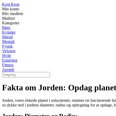
Kost Krop
Min konto
Bliv medlem
Mailnyt
Kategorier
Børn
Kvinder
Mænd
Mentalt
Fysisk
Velvære
Hvile
Ernæring
Fitness
Apotek
Fakta om Jorden: Opdag planet
Jorden, vores elskede planet i solsystemet, rummer en fascinerende his
os dykke ned i jordens diameter, radius og opbygning for at opdage, hv
Jordens Diameter og Radius