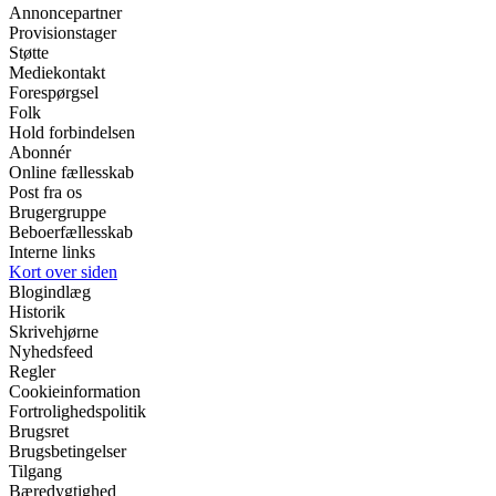
Annoncepartner
Provisionstager
Støtte
Mediekontakt
Forespørgsel
Folk
Hold forbindelsen
Abonnér
Online fællesskab
Post fra os
Brugergruppe
Beboerfællesskab
Interne links
Kort over siden
Blogindlæg
Historik
Skrivehjørne
Nyhedsfeed
Regler
Cookieinformation
Fortrolighedspolitik
Brugsret
Brugsbetingelser
Tilgang
Bæredygtighed