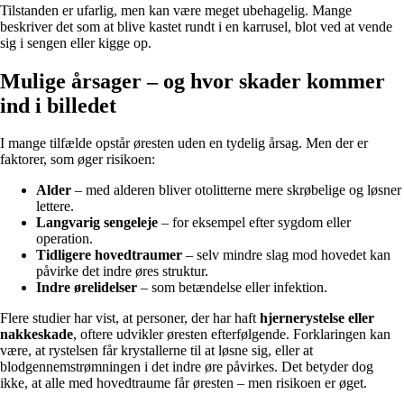
Tilstanden er ufarlig, men kan være meget ubehagelig. Mange
beskriver det som at blive kastet rundt i en karrusel, blot ved at vende
sig i sengen eller kigge op.
Mulige årsager – og hvor skader kommer
ind i billedet
I mange tilfælde opstår øresten uden en tydelig årsag. Men der er
faktorer, som øger risikoen:
Alder
– med alderen bliver otolitterne mere skrøbelige og løsner
lettere.
Langvarig sengeleje
– for eksempel efter sygdom eller
operation.
Tidligere hovedtraumer
– selv mindre slag mod hovedet kan
påvirke det indre øres struktur.
Indre ørelidelser
– som betændelse eller infektion.
Flere studier har vist, at personer, der har haft
hjernerystelse eller
nakkeskade
, oftere udvikler øresten efterfølgende. Forklaringen kan
være, at rystelsen får krystallerne til at løsne sig, eller at
blodgennemstrømningen i det indre øre påvirkes. Det betyder dog
ikke, at alle med hovedtraume får øresten – men risikoen er øget.