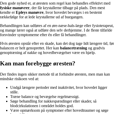
Den gode nyhed er, at øresten som regel kan behandles effektivt med
fysiske manøvrer
, der får krystallerne tilbage på plads. Den mest
kendte er
Epleys manøvre
, hvor hovedet bevæges i en bestemt
rækkefølge for at lede krystallerne ud af buegangen.
Behandlingen kan udføres af en øre-næse-hals-læge eller fysioterapeut,
og mange lærer også at udføre den selv derhjemme. I de fleste tilfælde
forsvinder symptomerne efter én eller få behandlinger.
Hvis øresten opstår efter en skade, kan det dog tage lidt længere tid, før
balancen er helt genoprettet. Her kan
balancetræning
og gradvis
genoptræning af nakke og hovedbevægelser være en hjælp.
Kan man forebygge øresten?
Der findes ingen sikker metode til at forhindre øresten, men man kan
mindske risikoen ved at:
Undgå længere perioder med inaktivitet, hvor hovedet ligger
stille.
Træne balance og bevægelse regelmæssigt.
Søge behandling for nakkespændinger eller skader, så
blodcirkulationen i området holdes god.
Være opmærksom på symptomer efter hovedtraumer og søge