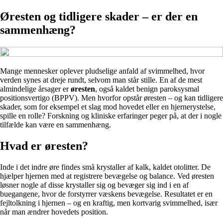
Øresten og tidligere skader – er der en
sammenhæng?
Mange mennesker oplever pludselige anfald af svimmelhed, hvor
verden synes at dreje rundt, selvom man står stille. En af de mest
almindelige årsager er
øresten
, også kaldet benign paroksysmal
positionsvertigo (BPPV). Men hvorfor opstår øresten – og kan tidligere
skader, som for eksempel et slag mod hovedet eller en hjernerystelse,
spille en rolle? Forskning og kliniske erfaringer peger på, at der i nogle
tilfælde kan være en sammenhæng.
Hvad er øresten?
Inde i det indre øre findes små krystaller af kalk, kaldet otolitter. De
hjælper hjernen med at registrere bevægelse og balance. Ved øresten
løsner nogle af disse krystaller sig og bevæger sig ind i en af
buegangene, hvor de forstyrrer væskens bevægelse. Resultatet er en
fejltolkning i hjernen – og en kraftig, men kortvarig svimmelhed, især
når man ændrer hovedets position.