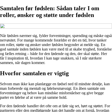
Samtalen før fødslen: Sådan taler I om
roller, ønsker og støtte under fødslen
Når fødslen nærmer sig, fylder forventninger, spænding og måske også
nervøsitet. For mange kommende forældre er det en tid, hvor tanker
om roller, støtte og ønsker under fødslen begynder at melde sig. En
god samtale inden fødslen kan være med til at skabe tryghed, forståelse
og fælles retning – både for den fødende og den, der skal støtte. Her
får I inspiration til, hvordan I kan tage snakken, så I står stærkere
sammen, når dagen kommer.
Hvorfor samtalen er vigtig
Selvom man ikke kan planlægge en fødsel ned til mindste detalje, kan
man forberede sig mentalt og følelsesmæssigt. En åben samtale om
forventninger og behov kan mindske misforståelser og give begge
parter en følelse af at være på samme hold.
For den fødende handler det ofte om at føle sig set, hørt og støttet. For
partneren eller den medfølgende kan det handle om at forstå, hvordan