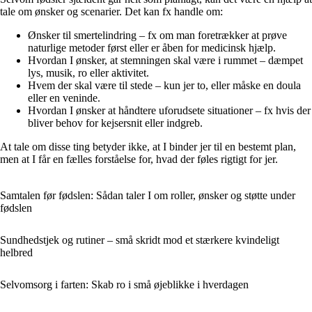
tale om ønsker og scenarier. Det kan fx handle om:
Ønsker til smertelindring – fx om man foretrækker at prøve
naturlige metoder først eller er åben for medicinsk hjælp.
Hvordan I ønsker, at stemningen skal være i rummet – dæmpet
lys, musik, ro eller aktivitet.
Hvem der skal være til stede – kun jer to, eller måske en doula
eller en veninde.
Hvordan I ønsker at håndtere uforudsete situationer – fx hvis der
bliver behov for kejsersnit eller indgreb.
At tale om disse ting betyder ikke, at I binder jer til en bestemt plan,
men at I får en fælles forståelse for, hvad der føles rigtigt for jer.
Samtalen før fødslen: Sådan taler I om roller, ønsker og støtte under
fødslen
Sundhedstjek og rutiner – små skridt mod et stærkere kvindeligt
helbred
Selvomsorg i farten: Skab ro i små øjeblikke i hverdagen