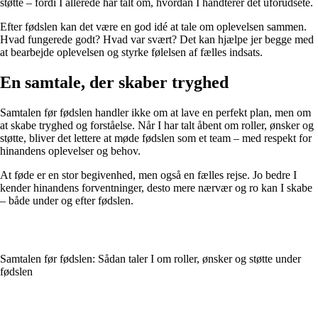
støtte – fordi I allerede har talt om, hvordan I håndterer det uforudsete.
Efter fødslen kan det være en god idé at tale om oplevelsen sammen.
Hvad fungerede godt? Hvad var svært? Det kan hjælpe jer begge med
at bearbejde oplevelsen og styrke følelsen af fælles indsats.
En samtale, der skaber tryghed
Samtalen før fødslen handler ikke om at lave en perfekt plan, men om
at skabe tryghed og forståelse. Når I har talt åbent om roller, ønsker og
støtte, bliver det lettere at møde fødslen som et team – med respekt for
hinandens oplevelser og behov.
At føde er en stor begivenhed, men også en fælles rejse. Jo bedre I
kender hinandens forventninger, desto mere nærvær og ro kan I skabe
– både under og efter fødslen.
Samtalen før fødslen: Sådan taler I om roller, ønsker og støtte under
fødslen