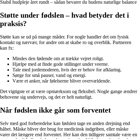
Stabil hudpleje året rundt – sådan bevarer du hudens naturlige balance
Støtte under fødslen – hvad betyder det i
praksis?
Støtte kan se ud på mange måder. For nogle handler det om fysisk
kontakt og nærvær, for andre om at skabe ro og overblik. Partneren
kan fx:
Mindes den fødende om at trække vejret roligt.
Hjælpe med at finde gode stillinger under veerne.
Tale med jordemoderen, hvis der er behov for afklaring.
Sørge for små pauser, vand og energi.
Være et anker, når følelserne bliver overvældende.
Det vigtigste er at være opmærksom og fleksibel. Nogle gange ændrer
behovene sig undervejs, og det er helt naturligt.
Når fødslen ikke går som forventet
Selv med god forberedelse kan fødslen tage en anden drejning end
håbet. Måske bliver der brug for medicinsk indgriben, eller måske
varer det længere end forventet. Her kan den tidligere samtale være en