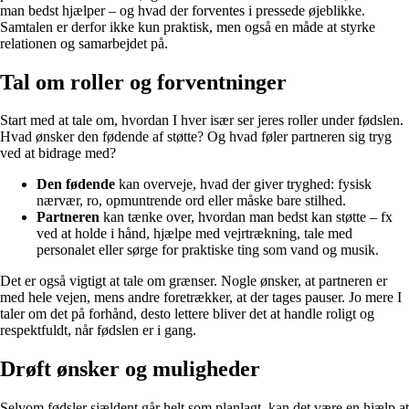
man bedst hjælper – og hvad der forventes i pressede øjeblikke.
Samtalen er derfor ikke kun praktisk, men også en måde at styrke
relationen og samarbejdet på.
Tal om roller og forventninger
Start med at tale om, hvordan I hver især ser jeres roller under fødslen.
Hvad ønsker den fødende af støtte? Og hvad føler partneren sig tryg
ved at bidrage med?
Den fødende
kan overveje, hvad der giver tryghed: fysisk
nærvær, ro, opmuntrende ord eller måske bare stilhed.
Partneren
kan tænke over, hvordan man bedst kan støtte – fx
ved at holde i hånd, hjælpe med vejrtrækning, tale med
personalet eller sørge for praktiske ting som vand og musik.
Det er også vigtigt at tale om grænser. Nogle ønsker, at partneren er
med hele vejen, mens andre foretrækker, at der tages pauser. Jo mere I
taler om det på forhånd, desto lettere bliver det at handle roligt og
respektfuldt, når fødslen er i gang.
Drøft ønsker og muligheder
Selvom fødsler sjældent går helt som planlagt, kan det være en hjælp at